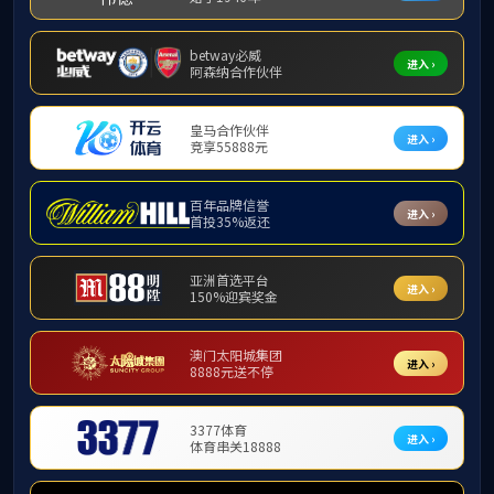
地址：天津市经济技术开发区宏达街23号
邮箱：nkzhgxy@nankai.edu.cn
版权所有©6776永利集团
津教备0061号 津ICP备12003308号-1 津公网安备12010402000967号
官方微信