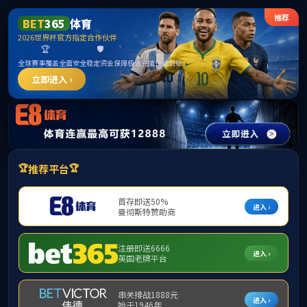
中国·yl6776(永利集团)有限公司官网-Green Moving Future
研究生管理系统
党群工作
新闻动态
当前位置：
首页
党群工作
党建工作
新闻动态