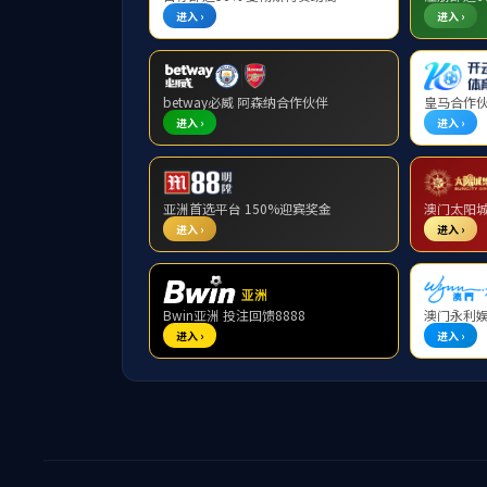
员工培养
人才培养
员工培养