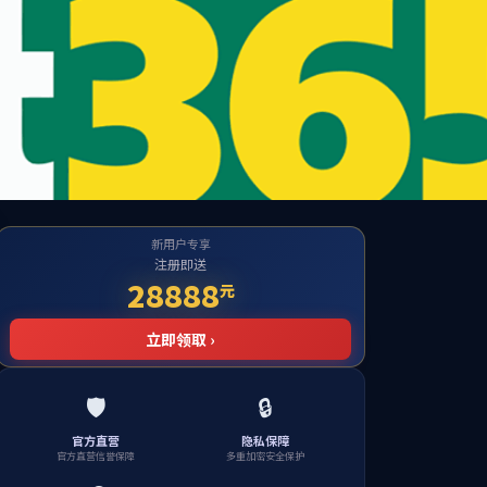
研究生管理系统
人才培养
科学研究
党群工作
yl6776永利集团官网